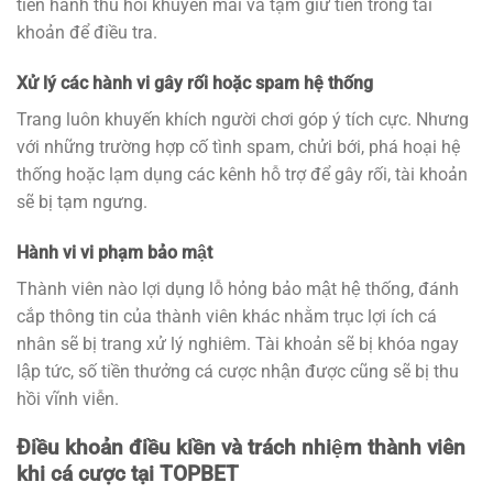
tiến hành thu hồi khuyến mãi và tạm giữ tiền trong tài
khoản để điều tra.
Xử lý các hành vi gây rối hoặc spam hệ thống
Trang luôn khuyến khích người chơi góp ý tích cực. Nhưng
với những trường hợp cố tình spam, chửi bới, phá hoại hệ
thống hoặc lạm dụng các kênh hỗ trợ để gây rối, tài khoản
sẽ bị tạm ngưng.
Hành vi vi phạm bảo mật
Thành viên nào lợi dụng lỗ hỏng bảo mật hệ thống, đánh
cắp thông tin của thành viên khác nhằm trục lợi ích cá
nhân sẽ bị trang xử lý nghiêm. Tài khoản sẽ bị khóa ngay
lập tức, số tiền thưởng cá cược nhận được cũng sẽ bị thu
hồi vĩnh viễn.
Điều khoản điều kiền và trách nhiệm thành viên
khi cá cược tại TOPBET