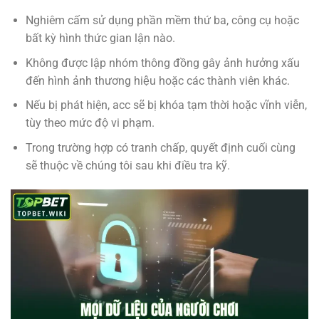
Nghiêm cấm sử dụng phần mềm thứ ba, công cụ hoặc
bất kỳ hình thức gian lận nào.
Không được lập nhóm thông đồng gây ảnh hưởng xấu
đến hình ảnh thương hiệu hoặc các thành viên khác.
Nếu bị phát hiện, acc sẽ bị khóa tạm thời hoặc vĩnh viễn,
tùy theo mức độ vi phạm.
Trong trường hợp có tranh chấp, quyết định cuối cùng
sẽ thuộc về chúng tôi sau khi điều tra kỹ.