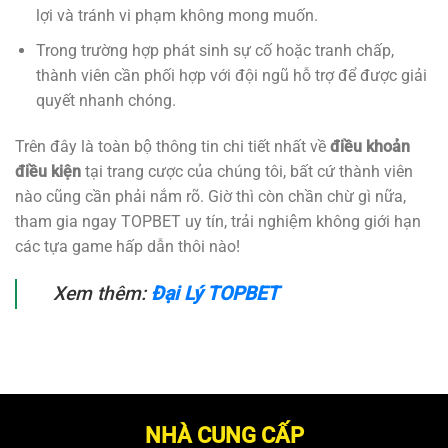
lợi và tránh vi phạm không mong muốn.
Trong trường hợp phát sinh sự cố hoặc tranh chấp,
thành viên cần phối hợp với đội ngũ hỗ trợ để được giải
quyết nhanh chóng.
Trên đây là toàn bộ thông tin chi tiết nhất về
điều khoản
điều kiện
tại trang cược của chúng tôi, bất cứ thành viên
nào cũng cần phải nắm rõ. Giờ thì còn chần chừ gì nữa,
tham gia ngay TOPBET uy tín, trải nghiệm không giới hạn
các tựa game hấp dẫn thôi nào!
Xem thêm:
Đại Lý TOPBET
NHÀ CUNG CẤP