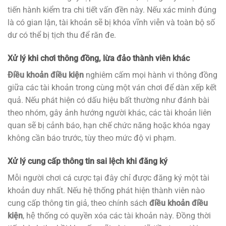
tiến hành kiểm tra chi tiết vấn đền này. Nếu xác minh đúng
là có gian lận, tài khoản sẽ bị khóa vĩnh viễn và toàn bộ số
dư có thể bị tịch thu để răn đe.
Xử lý khi chơi thông đồng, lừa đảo thành viên khác
Điều khoản điều kiện
nghiêm cấm mọi hành vi thông đồng
giữa các tài khoản trong cùng một ván chơi để dàn xếp kết
quả. Nếu phát hiện có dấu hiệu bất thường như đánh bài
theo nhóm, gây ảnh hướng người khác, các tài khoản liên
quan sẽ bị cảnh báo, hạn chế chức năng hoặc khóa ngay
không cần báo trước, tùy theo mức độ vi phạm.
Xử lý cung cấp thông tin sai lệch khi đăng ký
Mỗi người chơi cá cược tại đây chỉ được đăng ký một tài
khoản duy nhất. Nếu hệ thống phát hiện thành viên nào
cung cấp thông tin giả, theo chính sách
điều khoản điều
kiện
, hệ thống có quyền xóa các tài khoản này. Đồng thời