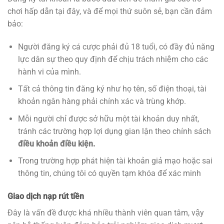
chơi hấp dẫn tại đây, và để mọi thứ suôn sẻ, bạn cần đảm
bảo:
Người đăng ký cá cược phải đủ 18 tuổi, có đầy đủ năng
lực dân sự theo quy định để chịu trách nhiệm cho các
hành vi của mình.
Tất cả thông tin đăng ký như họ tên, số điện thoại, tài
khoản ngân hàng phải chính xác và trùng khớp.
Mỗi người chỉ được sở hữu một tài khoản duy nhất,
tránh các trường hợp lợi dụng gian lận theo chính sách
điều khoản điều kiện
.
Trong trường hợp phát hiện tài khoản giả mạo hoặc sai
thông tin, chúng tôi có quyền tạm khóa để xác minh
Giao dịch nạp rút tiền
Đây là vấn đề được khá nhiều thành viên quan tâm, vậy