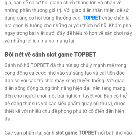
gia, bạn sẽ có cơ hội giành chiến thắng lớn và nhận về
những phần thưởng giá trị. Với giao diện thân thiện, dễ sử
dụng cùng cơ hội trúng thưởng cao,
TOPBET
chắc chắn là
lựa chọn lý tưởng cho những ai yêu thích nổ hũ. Khám phá
ngay trong bài viết dưới đây để hiểu rõ hơn về sân chơi này
và những lợi ích mà nó mang lại.
Đôi nét về sảnh slot game TOPBET
Sảnh nổ hũ TOPBET đã thu hút sự chú ý mạnh mẽ trong
cộng đồng cá cược nhờ vào sự sáng tạo và cải tiến độc
đáo so với các trò chơi máy xèng truyền thống. Với giao
diện sống động cùng tính năng hiện đại, nền tảng mang
đến cho người chơi một trải nghiệm tuyệt vời. Bạn có thể
dễ dàng thử sức với các siêu phẩm quay hũ thú vị, được
thiết kế với nhiều chủ đề phong phú từ cổ điển đến hiện
đại.
Các sản phẩm tại sảnh
slot game TOPBET
nổi bật nhờ vào