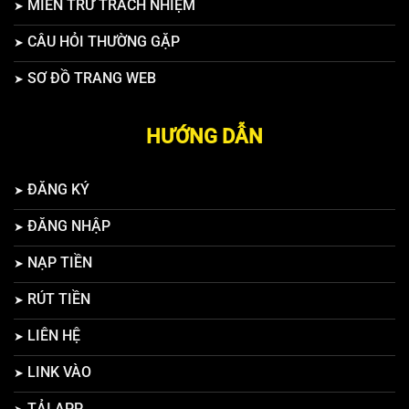
MIỄN TRỪ TRÁCH NHIỆM
CÂU HỎI THƯỜNG GẶP
SƠ ĐỒ TRANG WEB
HƯỚNG DẪN
ĐĂNG KÝ
ĐĂNG NHẬP
NẠP TIỀN
RÚT TIỀN
LIÊN HỆ
LINK VÀO
TẢI APP