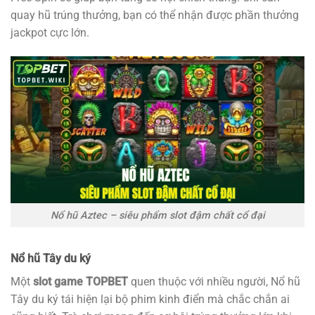
quay hũ trúng thưởng, bạn có thể nhận được phần thưởng
jackpot cực lớn.
Nổ hũ Aztec – siêu phẩm slot đậm chất cổ đại
Nổ hũ Tây du ký
Một
slot game TOPBET
quen thuộc với nhiều người, Nổ hũ
Tây du ký tái hiện lại bộ phim kinh điển mà chắc chắn ai