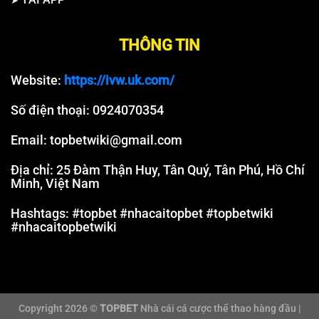
THÔNG TIN
Website:
https://ivw.uk.com/
Số điện thoại: 0924070354
Email:
topbetwiki@gmail.com
Địa chỉ: 25 Đàm Thận Huy, Tân Quý, Tân Phú, Hồ Chí
Minh, Việt Nam
Hashtags: #topbet #nhacaitopbet #topbetwiki
#nhacaitopbetwiki
Copyright 2026 ©
TOPBET
Nhà cái cá cược thể thao hàng đầu |