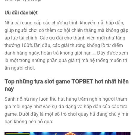
Ưu đãi đặc biệt
Nhà cái cung cấp các chương trình khuyến mãi hấp dẫn,
giúp người chơi có thêm cơ hội chiến thắng mà không gặp
áp lực tài chính. Các ưu đãi cho thành viên mới như tặng
thưởng 100% lần đầu, các giải thưởng khổng lồ từ điểm
danh hàng ngày, hoàn trả không giới hạn,… Đây được xem
là một trong những phần quà giá trị mà hệ thống muốn tri
ân người chơi.
Top những tựa slot game TOPBET hot nhất hiện
nay
Sảnh nổ hũ này luôn thu hút hàng trăm nghìn người tham
gia mỗi ngày nhờ vào sự đa dạng và hấp dẫn của các tựa
game. Dưới đây là một số trò chơi quay hũ đáng chú ý mà
bạn không nên bỏ qua: