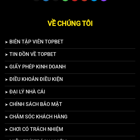
VỀ CHÚNG TÔI
BIÊN TẬP VIÊN TOPBET
TIN ĐỒN VỀ TOPBET
GIẤY PHÉP KINH DOANH
ĐIỀU KHOẢN ĐIỀU KIỆN
ĐẠI LÝ NHÀ CÁI
CHÍNH SÁCH BẢO MẬT
CHĂM SÓC KHÁCH HÀNG
CHƠI CÓ TRÁCH NHIỆM