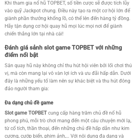
Khi tham gia nổ hũ TOPBET, số tiền cược sẽ được tích lũy
vào quỹ Jackpot chung. Điều này tạo ra một cơ hội lớn để
giành phần thưởng khổng lồ, có thể lên đến hàng tỷ đồng.
Hãy tận dụng cơ hội quay hũ mọi lúc mọi nơi để giành
chiến thắng lớn tại nhà cái!
Đánh giá sảnh slot game TOPBET với những
điểm nổi bật
Sân quay hũ này không chỉ thu hút hội viên bởi lối chơi thú
vị, mà còn mang lại vô vàn lợi ích và ưu đãi hấp dẫn. Dưới
đây là những yếu tố làm nên sự khác biệt và thu hút đông
đảo người tham gia:
Đa dạng chủ đề game
Slot game TOPBET
cung cấp hàng trăm chủ đề nổ hũ
phong phú, mỗi trò chơi mang đến một câu chuyện mới lạ,
từ cổ tích, thần thoại, đến những chủ đề hấp dẫn như kim
cương, cướp biển, phim ảnh,… Với nội dung đa dạng và